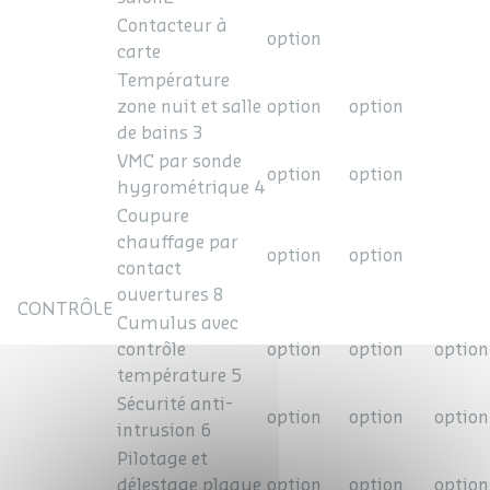
Contacteur à
option
carte
Température
zone nuit et salle
option
option
de bains 3
VMC par sonde
option
option
hygrométrique 4
Coupure
chauffage par
option
option
contact
ouvertures 8
CONTRÔLE
Cumulus avec
contrôle
option
option
option
température 5
Sécurité anti-
option
option
option
intrusion 6
Pilotage et
délestage plaque
option
option
option