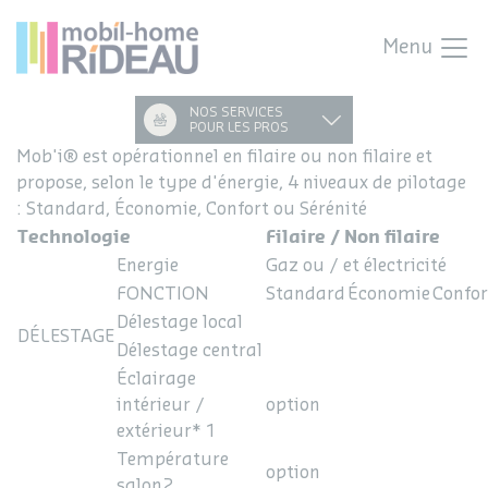
Menu
NOS SERVICES
POUR LES PROS
Mob'i® est opérationnel en filaire ou non filaire et
propose, selon le type d'énergie, 4 niveaux de pilotage
: Standard, Économie, Confort ou Sérénité
Technologie
Filaire / Non filaire
Energie
Gaz ou / et électricité
FONCTION
Standard
Économie
Confor
Délestage local
DÉLESTAGE
Délestage central
Éclairage
intérieur /
option
extérieur* 1
Température
option
salon2