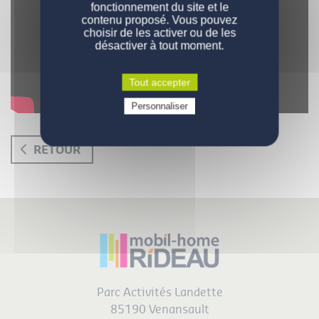
JE SUIS UN PARTICULIER
fonctionnement du site et le
contenu proposé. Vous pouvez
DÉCOUVRIR MOBIL-HOME RIDEAU
choisir de les activer ou de les
désactiver à tout moment.
CONTACT
Tout accepter
Personnaliser
RETOUR
Parc Activités Landette
85190 Venansault