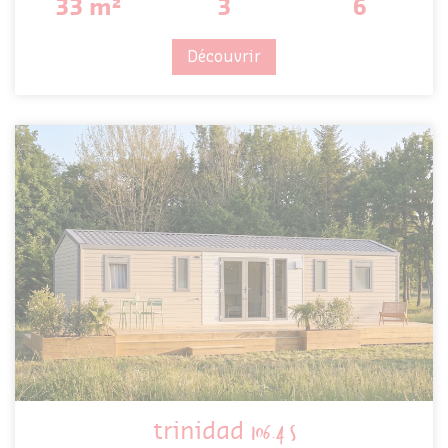
33 m²
3
6
Découvrir
trinidad
106.4 s