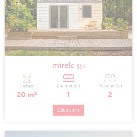
mirela
53.1
Surface
Chambre(s)
Personne(s)
20 m²
1
2
Découvrir