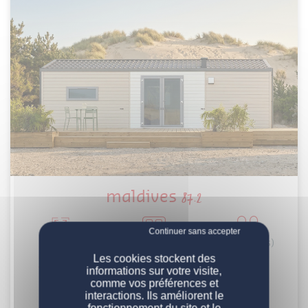
maldives
87.2
Surface
Chambre(s)
Personne(s)
NOS MOBIL-HOMES
Les cookies stockent des
33 m²
2
4
informations sur votre visite,
comme vos préférences et
PERSONNALISATION
Nos modèles
interactions. Ils améliorent le
Découvrir
fonctionnement du site et le