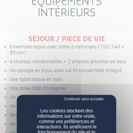
ÉQUIPEMENTS
INTÉRIEURS
SÉJOUR / PIECE DE VIE
Ensemble repas avec table à rallonges (102/140 x
95 cm)
4 chaises résidentielles + 2 chaises pliantes en bois
Un canapé en tissu avec un lit convertible intégré
Une table basse en bois
Une prise USB-C intégrée
Un miroir (36 x 110 cm)
Un convecteur 1 000 W
NOS MOBIL-HOMES
Les cookies stockent des
Des rideaux occultants
informations sur votre visite,
comme vos préférences et
PERSONNALISATION
Nos modèles
Un support TV avec cablage
interactions. Ils améliorent le
fonctionnement du site et le
Un éclairage 100 % LED basse consommation