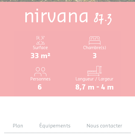
nirvana
87.3
Surface
Chambre(s)
33 m²
3
Personnes
Longueur / Largeur
6
8,7 m - 4 m
Plan
Équipements
Nous contacter
Configurer