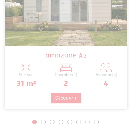
amazone
81.2
Surface
Chambre(s)
Personne(s)
31 m²
2
4
Découvrir