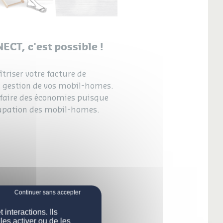
CT, c'est possible !
riser votre facture de
 gestion de vos mobil-homes.
 faire des économies puisque
cupation des mobil-homes.
interactions. Ils
les activer ou de les