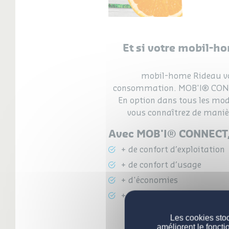
Et si votre mobil-h
mobil-home Rideau vou
consommation. MOB'I® CONNEC
En option dans tous les mod
vous connaîtrez de maniè
Avec MOB'I® CONNECT, 
+ de confort d’exploitation
+ de confort d’usage
+ d'économies
+ de sécurité
Les cookies stoc
améliorent le foncti