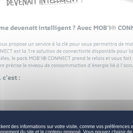
ome devenait intelligent ? Avec MOB'I® CONNE
s propose un service à la clé pour vous permettra de maît
T est la 1re solution de connectivité disponible pour la
èles, le pack MOB'I® CONNECT prend le relais et vous fait
re précise le niveau de consommation d'énergie lié à l'oc
c'est :
kent des informations sur votre visite, comme vos préférences et 
EN SAVOIR PLUS SUR L'OFFRE MOB'I® CONNECT
onnement du site et le contenu proposé. Vous pouvez choisir de 