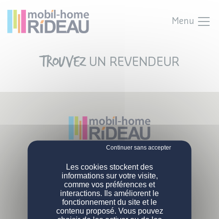
Menu
Trouvez
UN REVENDEUR
Parc Activités Landette
NOS MOBIL-HOMES
Les cookies stockent des
85190 Venansault
informations sur votre visite,
Tél :
02 51 07 38 02
comme vos préférences et
PERSONNALISATION
Nos modèles
interactions. Ils améliorent le
L'ENTREPRISE
fonctionnement du site et le
Nos gammes
DEVENIR PROPRIÉTAIRE
Configurations de série
contenu proposé. Vous pouvez
Qui sommes-nous ?