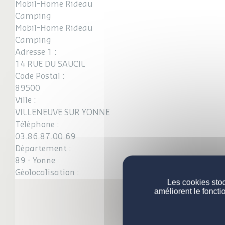
Mobil-Home Rideau
Camping
Mobil-Home Rideau
Camping
Adresse 1 :
14 RUE DU SAUCIL
Code Postal :
89500
Ville :
VILLENEUVE SUR YONNE
Téléphone :
03.86.87.00.69
Département :
89 - Yonne
Géolocalisation :
Les cookies stoc
améliorent le foncti