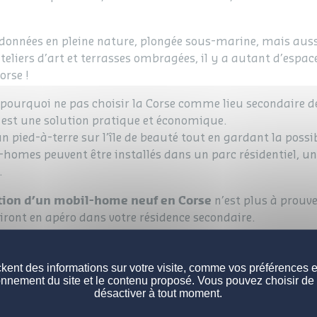
ndonnées en pleine nature, plongée sous-marine, mais auss
teliers d’art et terrasses ombragées, il y a autant d’espa
orse !
, pourquoi ne pas choisir la Corse comme lieu secondaire de
est une solution pratique et économique.
n pied-à-terre sur l’île de beauté tout en gardant la possib
-homes peuvent être installés dans un parc résidentiel, u
.
tion d’un mobil-home neuf en Corse
n’est plus à prouve
niront en apéro dans votre résidence secondaire.
bil-home neuf en Corse
kent des informations sur votre visite, comme vos préférences et 
onnement du site et le contenu proposé. Vous pouvez choisir de 
désactiver à tout moment.
tre de notre revendeur mobil-home Rideau 