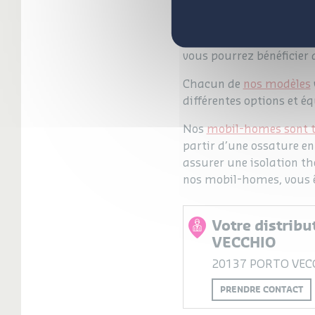
Pour en savoir davantag
Rideau
situé à Porto-Ve
home, organiser des visi
vous pourrez bénéficier 
Chacun de
nos modèles
différentes options et é
Nos
mobil-homes sont t
partir d’une ossature en
assurer une isolation th
nos mobil-homes, vous êt
Votre distrib
VECCHIO
20137 PORTO VEC
PRENDRE CONTACT