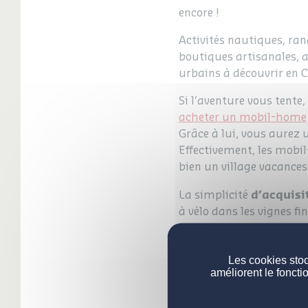
encore !
Activités nautiques, ra
boutiques artisanales, a
urbains à découvrir en C
Si l’aventure vous tente
acheter un mobil-home
Grâce à lui, vous aurez u
Effectivement, les mobil
bien un village vacances
d’acquisi
La simplicité
à vélo dans les vignes fi
Acheter un mo
Les cookies stoc
améliorent le foncti
Venez à la rencon