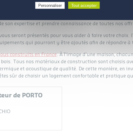
revendeu
e sur nos services, vous pouvez contacter notre
Tout accepter
Personnaliser
cchio en Corse du Sud. Il pourra vous conseiller sur l’acha
tes et répondre à toutes vos questions. En vous rapprocha
de son expertise et prendre connaissance de toutes nos offr
vous seront présentés pour vous aider à faire votre choix. 
quipements qui pourront y être ajoutés afin de répondre à 
ous construits en France
. À l’image d’une maison, chacun 
 bois. Tous nos matériaux de construction sont choisis av
ermique et acoustique de qualité. De cette manière, en in
es sûr de choisir un logement confortable et pratique quel
uteur de PORTO
CHIO