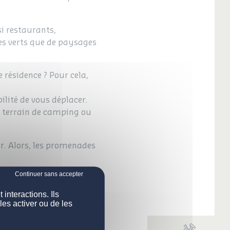
i restaurants,
ces verts que de paysages
 résidence ? Pour cela,
ilité de vous déplacer.
n terrain de camping ou
r. Alors, les promenades
interactions. Ils
les activer ou de les
en Corse