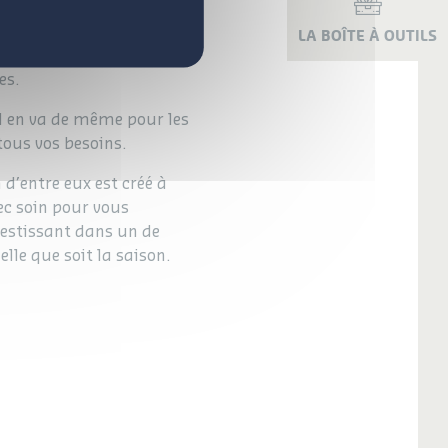
r agréé mobil-home
t de votre futur mobil-
LA BOÎTE À OUTILS
nt de notre revendeur,
es.
Il en va de même pour les
tous vos besoins.
d’entre eux est créé à
ec soin pour vous
vestissant dans un de
le que soit la saison.