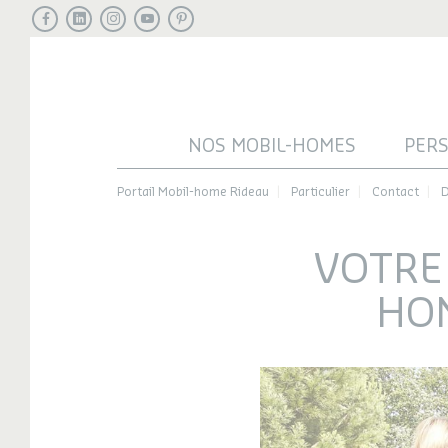
Facebook
LinkedIn
Instagram
Youtube
Pinterest
NOS MOBIL-HOMES
PER
Portail Mobil-home Rideau
Particulier
Contact
D
VOTRE 
HOM