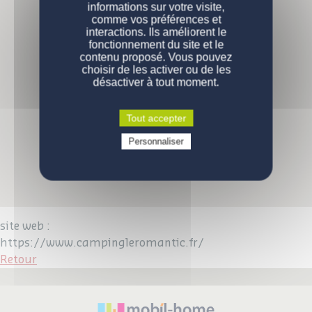
informations sur votre visite,
comme vos préférences et
PERSONNALISATION
Nos modèles
interactions. Ils améliorent le
fonctionnement du site et le
Nos gammes
DEVENIR PROPRIÉTAIRE
Configurations de série
contenu proposé. Vous pouvez
choisir de les activer ou de les
désactiver à tout moment.
ENGAGEMENTS
Pourquoi acheter un mobil-home ?
Comment devenir propriétaire ?
CONTACT
La qualité des produits
Tout accepter
Prix d'un mobil-home neuf
Qui sommes-nous
Personnaliser
VOUS ÊTES UN PROFESSIONNEL
Demande d'informations
Devenez propriétaire
Devenez propriétaire
Questions / réponses
site web :
https://www.campingleromantic.fr/
Retour