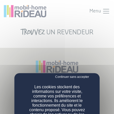
Menu
Trouvez
UN REVENDEUR
Parc Activités Landette
NOS MOBIL-HOMES
Les cookies stockent des
85190 Venansault
informations sur votre visite,
Tél :
02 51 07 38 02
comme vos préférences et
PERSONNALISATION
Nos modèles
interactions. Ils améliorent le
L'ENTREPRISE
fonctionnement du site et le
Nos gammes
DEVENIR PROPRIÉTAIRE
Configurations de série
contenu proposé. Vous pouvez
Qui sommes-nous ?