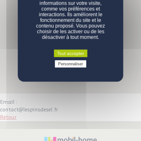
informations sur votre visite,
comme vos préférences et
PERSONNALISATION
Nos modèles
interactions. Ils améliorent le
fonctionnement du site et le
Nos gammes
DEVENIR PROPRIÉTAIRE
Configurations de série
contenu proposé. Vous pouvez
choisir de les activer ou de les
désactiver à tout moment.
ENGAGEMENTS
Pourquoi acheter un mobil-home ?
Comment devenir propriétaire ?
CONTACT
La qualité des produits
Tout accepter
Prix d'un mobil-home neuf
Qui sommes-nous
Personnaliser
VOUS ÊTES UN PROFESSIONNEL
Demande d'informations
Devenez propriétaire
Devenez propriétaire
Questions / réponses
Email :
contact@lespinsdesel.fr
Retour