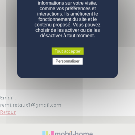
informations sur votre visite,
comme vos préférences et
PERSONNALISATION
Nos modèles
interactions. Ils améliorent le
fonctionnement du site et le
Nos gammes
DEVENIR PROPRIÉTAIRE
Configurations de série
contenu proposé. Vous pouvez
choisir de les activer ou de les
désactiver à tout moment.
ENGAGEMENTS
Pourquoi acheter un mobil-home ?
Comment devenir propriétaire ?
CONTACT
La qualité des produits
Tout accepter
Prix d'un mobil-home neuf
Qui sommes-nous
Personnaliser
VOUS ÊTES UN PROFESSIONNEL
Demande d'informations
Devenez propriétaire
Devenez propriétaire
Questions / réponses
Email :
remi.retaux1@gmail.com
Retour