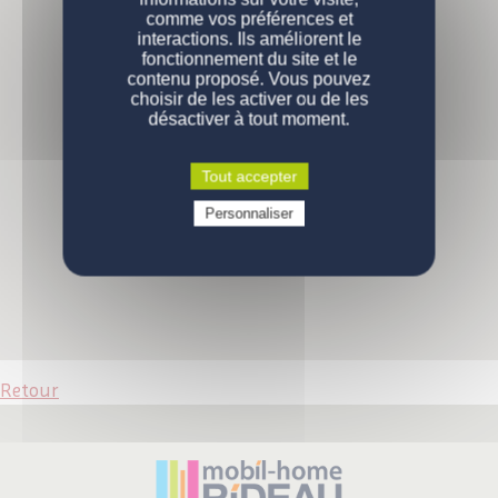
comme vos préférences et
PERSONNALISATION
Nos modèles
interactions. Ils améliorent le
fonctionnement du site et le
Nos gammes
DEVENIR PROPRIÉTAIRE
Configurations de série
contenu proposé. Vous pouvez
choisir de les activer ou de les
désactiver à tout moment.
ENGAGEMENTS
Pourquoi acheter un mobil-home ?
Comment devenir propriétaire ?
CONTACT
La qualité des produits
Tout accepter
Prix d'un mobil-home neuf
Qui sommes-nous
Personnaliser
VOUS ÊTES UN PROFESSIONNEL
Demande d'informations
Devenez propriétaire
Devenez propriétaire
Questions / réponses
Retour