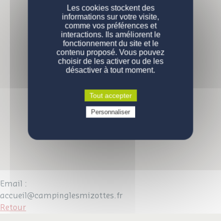
NOS MOBIL-HOMES
Les cookies stockent des
informations sur votre visite,
comme vos préférences et
PERSONNALISATION
Nos modèles
interactions. Ils améliorent le
fonctionnement du site et le
Nos gammes
DEVENIR PROPRIÉTAIRE
Configurations de série
contenu proposé. Vous pouvez
choisir de les activer ou de les
désactiver à tout moment.
ENGAGEMENTS
Pourquoi acheter un mobil-home ?
Comment devenir propriétaire ?
CONTACT
La qualité des produits
Tout accepter
Prix d'un mobil-home neuf
Qui sommes-nous
Personnaliser
VOUS ÊTES UN PROFESSIONNEL
Demande d'informations
Devenez propriétaire
Devenez propriétaire
Questions / réponses
Email :
accueil@campinglesmizottes.fr
Retour