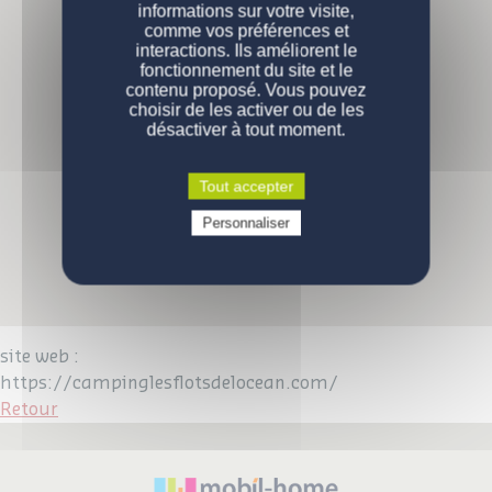
informations sur votre visite,
comme vos préférences et
PERSONNALISATION
Nos modèles
interactions. Ils améliorent le
fonctionnement du site et le
Nos gammes
DEVENIR PROPRIÉTAIRE
Configurations de série
contenu proposé. Vous pouvez
choisir de les activer ou de les
désactiver à tout moment.
ENGAGEMENTS
Pourquoi acheter un mobil-home ?
Comment devenir propriétaire ?
CONTACT
La qualité des produits
Tout accepter
Prix d'un mobil-home neuf
Qui sommes-nous
Personnaliser
VOUS ÊTES UN PROFESSIONNEL
Demande d'informations
Devenez propriétaire
Devenez propriétaire
Questions / réponses
site web :
https://campinglesflotsdelocean.com/
Retour