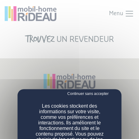
Menu
Trouvez
UN REVENDEUR
Parc Activités Landette
NOS MOBIL-HOMES
Les cookies stockent des
85190 Venansault
informations sur votre visite,
Tél :
02 51 07 38 02
comme vos préférences et
PERSONNALISATION
Nos modèles
interactions. Ils améliorent le
L'ENTREPRISE
fonctionnement du site et le
Nos gammes
DEVENIR PROPRIÉTAIRE
Configurations de série
contenu proposé. Vous pouvez
Qui sommes-nous ?