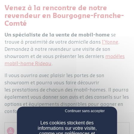
Venez à la rencontre de notre
revendeur en Bourgogne-Franche-
Comté
Un spécialiste de la vente de mobil-home
se
trouve à proximité de votre domicile dans
l’Yonne
.
Demandez à notre revendeur une visite de son
showroom et de vous présenter les derniers
modèles
mobil-home Rideau
.
Il vous ouvrira avec plaisir les portes de son
showroom et pourra vous faire découvrir
les prestations de chacun des mobil-homes. Il pourra
également vous donner son avis et des conseils sur les
options et équipements disponibles pour gagner en
confort d’usage.
NOS MOBIL-HOMES
Les cookies stockent des
informations sur votre visite,
Votre camping revendeur
comme vos préférences et