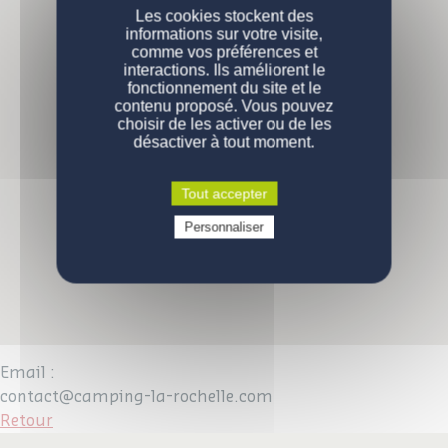
NOS MOBIL-HOMES
Les cookies stockent des
informations sur votre visite,
comme vos préférences et
PERSONNALISATION
Nos modèles
interactions. Ils améliorent le
fonctionnement du site et le
Nos gammes
DEVENIR PROPRIÉTAIRE
Configurations de série
contenu proposé. Vous pouvez
choisir de les activer ou de les
désactiver à tout moment.
ENGAGEMENTS
Pourquoi acheter un mobil-home ?
Comment devenir propriétaire ?
CONTACT
La qualité des produits
Tout accepter
Prix d'un mobil-home neuf
Qui sommes-nous
Personnaliser
VOUS ÊTES UN PROFESSIONNEL
Demande d'informations
Devenez propriétaire
Devenez propriétaire
Questions / réponses
Email :
contact@camping-la-rochelle.com
Retour