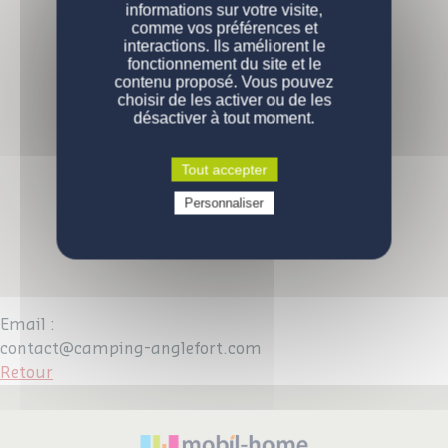
informations sur votre visite,
comme vos préférences et
PERSONNALISATION
Nos modèles
interactions. Ils améliorent le
fonctionnement du site et le
Nos gammes
DEVENIR PROPRIÉTAIRE
Configurations de série
contenu proposé. Vous pouvez
choisir de les activer ou de les
désactiver à tout moment.
ENGAGEMENTS
Pourquoi acheter un mobil-home ?
Comment devenir propriétaire ?
CONTACT
La qualité des produits
Tout accepter
Prix d'un mobil-home neuf
Qui sommes-nous
Personnaliser
VOUS ÊTES UN PROFESSIONNEL
Demande d'informations
Devenez propriétaire
Devenez propriétaire
Questions / réponses
Email :
contact@camping-anglefort.com
Retour