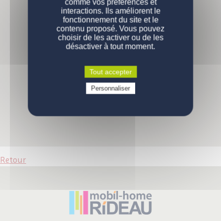
comme vos préférences et
PERSONNALISATION
Nos modèles
interactions. Ils améliorent le
fonctionnement du site et le
Nos gammes
DEVENIR PROPRIÉTAIRE
Configurations de série
contenu proposé. Vous pouvez
choisir de les activer ou de les
désactiver à tout moment.
ENGAGEMENTS
Pourquoi acheter un mobil-home ?
Comment devenir propriétaire ?
CONTACT
La qualité des produits
Tout accepter
Prix d'un mobil-home neuf
Qui sommes-nous
Personnaliser
VOUS ÊTES UN PROFESSIONNEL
Demande d'informations
Devenez propriétaire
Devenez propriétaire
Questions / réponses
Retour