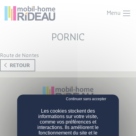
Menu
PORNIC
Route de Nantes
RETOUR
NOS MOBIL-HOMES
Les cookies stockent des
Parc Activités Landette
informations sur votre visite,
85190 Venansault
comme vos préférences et
PERSONNALISATION
Nos modèles
Tél :
02 51 07 38 02
interactions. Ils améliorent le
fonctionnement du site et le
Nos gammes