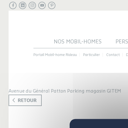
Facebook
LinkedIn
Instagram
Youtube
Pinterest
NOS MOBIL-HOMES
PER
Portail Mobil-home Rideau
Particulier
Contact
D
Avenue du Général Patton Parking magasin GITEM
RETOUR