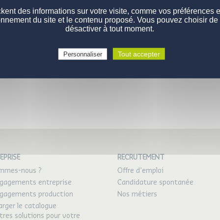
kent des informations sur votre visite, comme vos préférences et 
onnement du site et le contenu proposé. Vous pouvez choisir de 
désactiver à tout moment.
Tout accepter
Personnaliser
EPRISE
RECRUTEMENT
ommes-nous ?
Offre d'emploi
gagements entreprise
Candidature spontanée
gagements production
Nos métiers
arger le catalogue
tres solutions pour votre