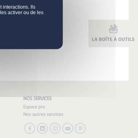
interactions. Ils
les activer ou de les
LA BOÎTE À OUTILS
NOS SERVICES
Espace pro
Nos autres services
Facebook
LinkedIn
Instagram
Youtube
Pinterest