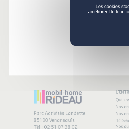
Les cookies stoc
améliorent le foncti
L'ENTR
Qui s
Nos en
Parc Activités Landette
Nos en
85190 Venansault
Téléch
Nos au
Tél :
02 51 07 38 02