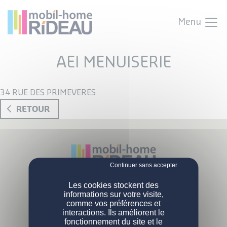
Menu
AEI MENUISERIE
34 RUE DES PRIMEVERES
RETOUR
NOS MOBIL-HOMES
Les cookies stockent des
Parc Activités Landette
informations sur votre visite,
85190 Venansault
comme vos préférences et
PERSONNALISATION
Nos modèles
Tél :
02 51 07 38 02
interactions. Ils améliorent le
fonctionnement du site et le
Nos gammes