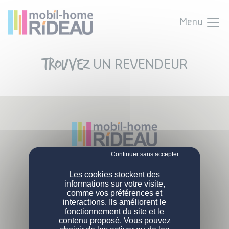
Menu
Trouvez
UN REVENDEUR
Parc Activités Landette
NOS MOBIL-HOMES
Les cookies stockent des
85190 Venansault
informations sur votre visite,
Tél :
02 51 07 38 02
comme vos préférences et
PERSONNALISATION
Nos modèles
interactions. Ils améliorent le
L'ENTREPRISE
fonctionnement du site et le
Nos gammes
DEVENIR PROPRIÉTAIRE
Configurations de série
contenu proposé. Vous pouvez
Qui sommes-nous ?