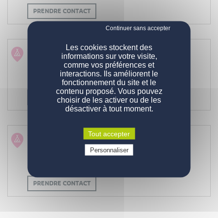
PRENDRE CONTACT
NOS MOBIL-HOMES
Les cookies stockent des
Votre camping revendeur
informations sur votre visite,
de STURZELBRONN
comme vos préférences et
PERSONNALISATION
Nos modèles
interactions. Ils améliorent le
57230 STURZELBRONN
fonctionnement du site et le
Nos gammes
DEVENIR PROPRIÉTAIRE
Configurations de série
contenu proposé. Vous pouvez
PRENDRE CONTACT
choisir de les activer ou de les
désactiver à tout moment.
ENGAGEMENTS
Pourquoi acheter un mobil-home ?
Comment devenir propriétaire ?
CONTACT
La qualité des produits
Tout accepter
Votre camping revendeur
Prix d'un mobil-home neuf
de CHATILLON-SUR-BROUE
Qui sommes-nous
Personnaliser
VOUS ÊTES UN PROFESSIONNEL
Demande d'informations
Devenez propriétaire
51290 CHATILLON-SUR-BROUE
Devenez propriétaire
Questions / réponses
PRENDRE CONTACT