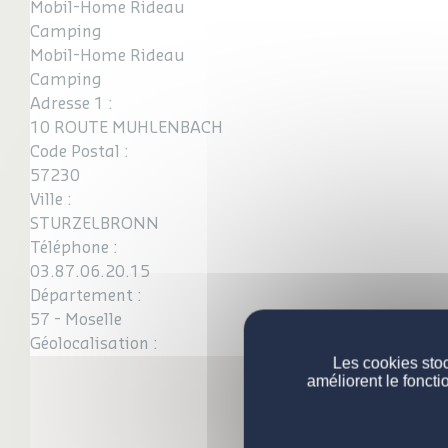
Mobil-Home Rideau
Camping
Mobil-Home Rideau
Camping
Adresse 1 :
10 ROUTE MUHLENBACH
Code Postal :
57230
Ville :
STURZELBRONN
Téléphone :
03.87.06.20.15
Département :
57 - Moselle
Géolocalisation :
Les cookies stoc
améliorent le foncti