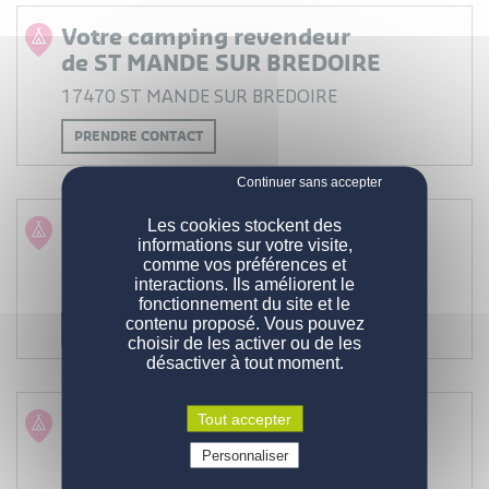
Votre camping revendeur
de ST MANDE SUR BREDOIRE
17470 ST MANDE SUR BREDOIRE
PRENDRE CONTACT
NOS MOBIL-HOMES
Votre camping revendeur
Les cookies stockent des
informations sur votre visite,
de SAINT PALAIS SUR MER
comme vos préférences et
PERSONNALISATION
Nos modèles
interactions. Ils améliorent le
17420 SAINT PALAIS SUR MER
fonctionnement du site et le
Nos gammes
DEVENIR PROPRIÉTAIRE
Configurations de série
contenu proposé. Vous pouvez
PRENDRE CONTACT
choisir de les activer ou de les
désactiver à tout moment.
ENGAGEMENTS
Pourquoi acheter un mobil-home ?
Comment devenir propriétaire ?
CONTACT
Votre camping revendeur
La qualité des produits
Tout accepter
de LA TREMBLADE
Prix d'un mobil-home neuf
Qui sommes-nous
Personnaliser
VOUS ÊTES UN PROFESSIONNEL
Demande d'informations
Devenez propriétaire
17390 LA TREMBLADE