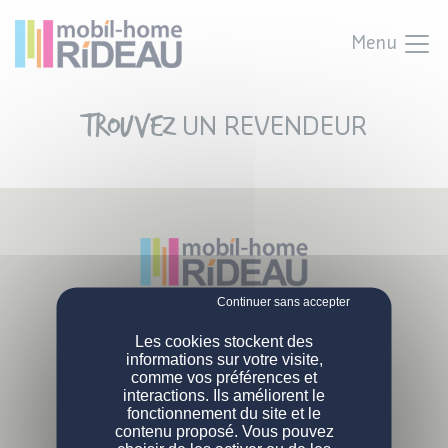
Menu
Trouvez
UN REVENDEUR
Parc Activités Landette
NOS MOBIL-HOMES
Les cookies stockent des
85190 Venansault
informations sur votre visite,
Tél :
02 51 07 38 02
comme vos préférences et
PERSONNALISATION
Nos modèles
interactions. Ils améliorent le
L'ENTREPRISE
fonctionnement du site et le
Nos gammes
DEVENIR PROPRIÉTAIRE
Configurations de série
contenu proposé. Vous pouvez
Qui sommes-nous ?