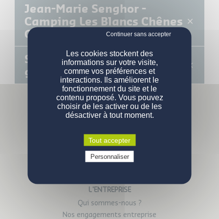
Jean-Marie Senghor -
Camping Les Blancs Chênes
Groupe Vagues Océanes
NOS MOBIL-HOMES
Les cookies stockent des
Sophie Ferjani - Égérie du
informations sur votre visite,
groupe Gustave Rideau
comme vos préférences et
PERSONNALISATION
Nos modèles
interactions. Ils améliorent le
fonctionnement du site et le
Nos gammes
DEVENIR PROPRIÉTAIRE
Configurations de série
contenu proposé. Vous pouvez
choisir de les activer ou de les
désactiver à tout moment.
ENGAGEMENTS
Pourquoi acheter un mobil-home ?
Comment devenir propriétaire ?
CONTACT
La qualité des produits
Tout accepter
Parc Activités Landette
Prix d'un mobil-home neuf
Qui sommes-nous
Personnaliser
VOUS ÊTES UN PROFESSIONNEL
85190 Venansault
Demande d'informations
Devenez propriétaire
Tél :
02 51 07 38 02
Devenez propriétaire
Questions / réponses
L'ENTREPRISE
Qui sommes-nous ?
Nos engagements entreprise