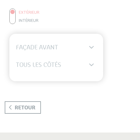
EXTÉRIEUR
INTÉRIEUR
MOBIL-HOME
FAÇADE AVANT
87.2 S
TOSCANE
TOUS LES CÔTÉS
OUVRANTS
RETOUR