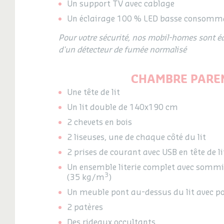
Un support TV avec cablage
Un éclairage 100 % LED basse consomm
Pour votre sécurité, nos mobil-homes sont 
d'un détecteur de fumée normalisé
CHAMBRE PARE
Une tête de lit
Un lit double de 140x190 cm
2 chevets en bois
2 liseuses, une de chaque côté du lit
2 prises de courant avec USB en tête de li
Un ensemble literie complet avec sommie
3
(35 kg/m
)
Un meuble pont au-dessus du lit avec po
2 patères
Des rideaux occultants