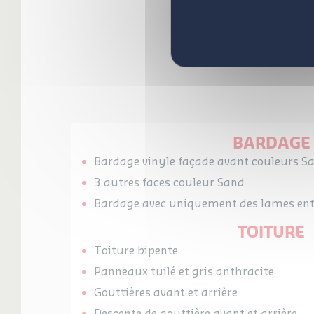
BARDAGE
Bardage vinyle façade avant couleurs Sa
3 autres faces couleur Sand
Bardage avec uniquement des lames ent
TOITURE
Toiture bipente
Panneaux tuilé et gris anthracite
Gouttières avant et arrière
Descente de gouttière avant et arrière