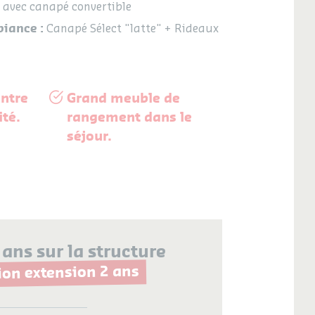
avec canapé convertible
biance :
Canapé Sélect "latte" + Rideaux
entre
Grand meuble de
ité.
rangement dans le
séjour.
 ans sur la structure
ion extension 2 ans