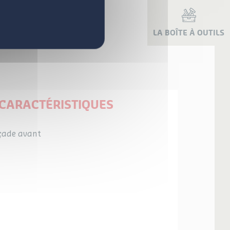
LA BOÎTE À OUTILS
S
CARACTÉRISTIQUES
açade avant