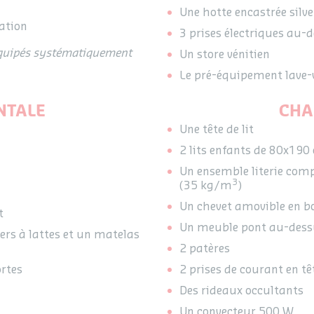
Une hotte encastrée silve
ation
3 prises électriques au-d
équipés systématiquement
Un store vénitien
Le pré-équipement lave-v
NTALE
CHA
Une tête de lit
2 lits enfants de 80x190
Un ensemble literie com
3
(35 kg/m
)
Un chevet amovible en b
t
Un meuble pont au-dessus
rs à lattes et un matelas
2 patères
rtes
2 prises de courant en têt
Des rideaux occultants
Un convecteur 500 W