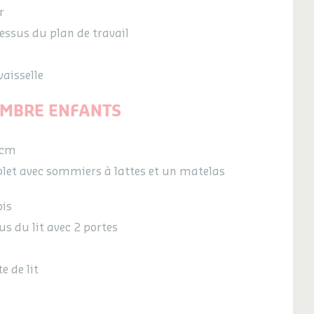
r
essus du plan de travail
aisselle
MBRE ENFANTS
 cm
plet avec sommiers à lattes et un matelas
ois
 du lit avec 2 portes
e de lit