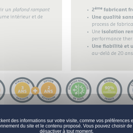
ème
2
fabricant f
rir un
plafond rampant
Une qualité san
ume intérieur et de
process de fabric
isolation re
Une
performance the
Une fiabilité et 
au-delà de 20 ans
kent des informations sur votre visite, comme vos préférences et 
onnement du site et le contenu proposé. Vous pouvez choisir de 
désactiver à tout moment.