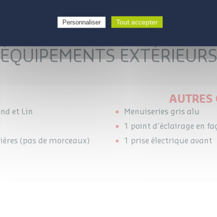
Photos non contractuelles
Tout accepter
Personnaliser
ÉQUIPEMENTS EXTÉRIEUR
AUTRES 
nd et Lin
Menuiseries gris alu
1 point d'éclairage en f
ières (pas de morceaux)
1 prise électrique avant