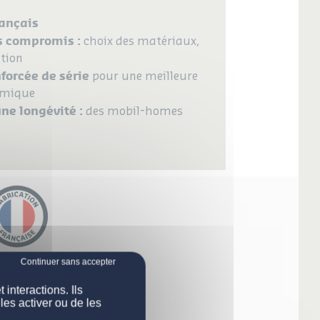
rançais
s compromis :
choix des matériaux,
ation
nforcée de série
pour une meilleure
rmique
une longévité :
des mobil-homes
interactions. Ils
les activer ou de les