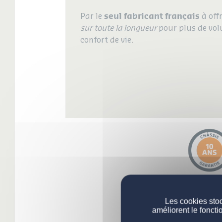
seul fabricant français
Par le
à off
sur toute la longueur
pour plus de vol
confort de vie.
Les cookies stoc
améliorent le foncti