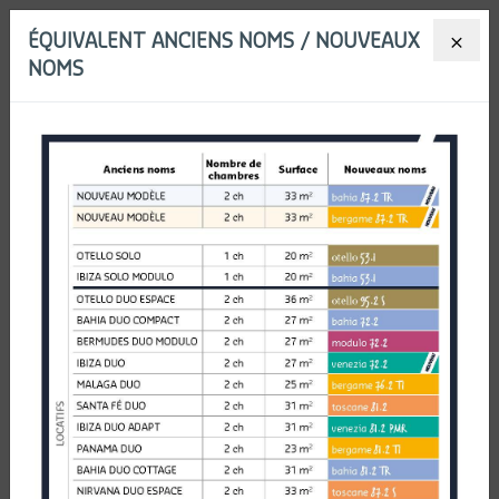
ÉQUIVALENT ANCIENS NOMS / NOUVEAUX
Menu
NOMS
NOS SERVICES
POUR LES PROS
La gamme toscane
2 espaces distincts pour 2 moments
clés des vacances :
détente autour du canapé et instants de
partage dans la salle à manger.