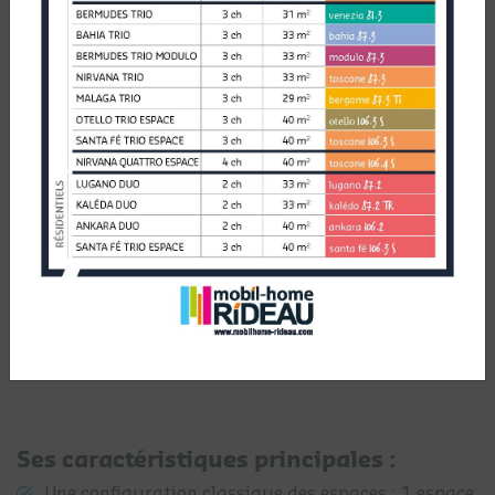
Les modèles toscane offrent des dimensions et des
équipements inégalables, à la hauteur des modèles
résidentiels.
Tous ces modèles proposent des espaces bien
compartimentés aux volumes XXL, leur particularité
étant de proposer un coin repas distinct du coin
canapé.
Autre point fort de cette gamme : 3 modèles sur 5
proposent 2 salles de bains, la plupart d’entre elles
ayant été agrandies pour offrir encore plus de
confort.
Ses caractéristiques principales :
Une configuration classique des espaces : 1 espace