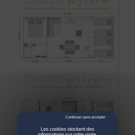
NOS ENGAGEMENTS
Les cookies stockent des
informations sur votre visite,