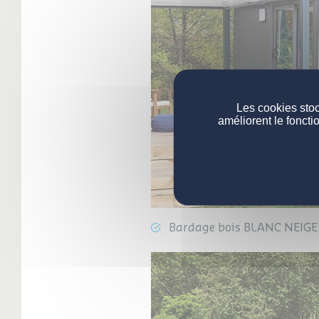
Les cookies stoc
améliorent le foncti
Bardage bois BLANC NEIGE