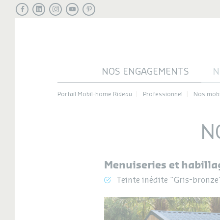
Facebook
LinkedIn
Instagram
Youtube
Pinterest
NOS ENGAGEMENTS
N
Portail Mobil-home Rideau
Professionnel
Nos mob
N
Menuiseries et habilla
Teinte inédite "Gris-bronze