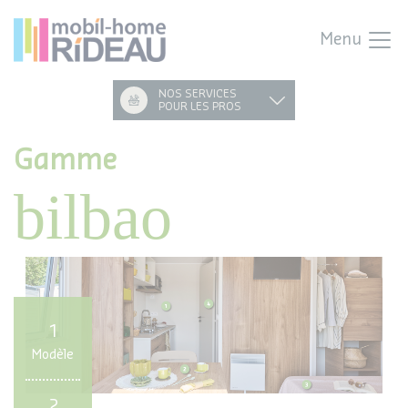
Menu
NOS SERVICES
POUR LES PROS
Gamme
bilbao
1
Modèle
2