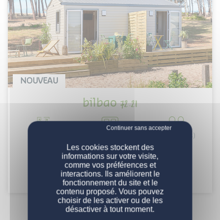
NOUVEAU
bilbao
72.21
Surface
Chambre(s)
Personne(s)
NOS ENGAGEMENTS
27 m²
2
4
Les cookies stockent des
informations sur votre visite,
comme vos préférences et
NOS MOBIL-HOMES
Qualité des services
interactions. Ils améliorent le
Découvrir
fonctionnement du site et le
Qualité des produits
PERSONNALISATION
Nos modèles
contenu proposé. Vous pouvez
choisir de les activer ou de les
Engagements production
Nos gammes
désactiver à tout moment.
NOS SERVICES
Configurez votre mobil-home
Engagements entreprise