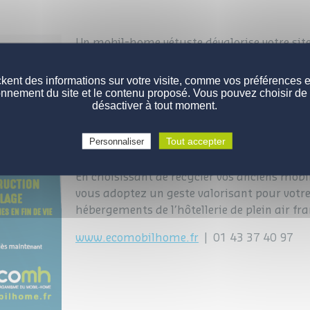
Un mobil-home vétuste dévalorise votre site
Les principaux constructeurs français se s
kent des informations sur votre visite, comme vos préférences et 
Éco mobil-Home
durable à votre service :
onnement du site et le contenu proposé. Vous pouvez choisir de 
mobil-homes de nouvelle génération, séduisa
désactiver à tout moment.
Le recyclage permet de valoriser en moyen
Tout accepter
Personnaliser
homes hors d’usage.
En choisissant de recycler vos anciens mobil
vous adoptez un geste valorisant pour votre 
hébergements de l’hôtellerie de plein air fra
www.ecomobilhome.fr
| 01 43 37 40 97