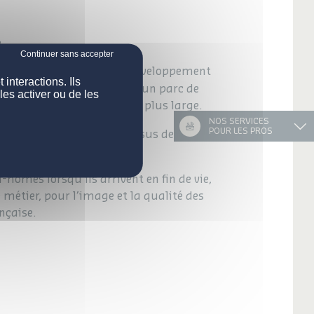
.
ont équipés d’un outil de développement
interactions. Ils
®
, qui vous aide à proposer un parc de
les activer ou de les
nt une clientèle toujours plus large.
NOS SERVICES
77 % des matériaux
POUR LES PROS
ne
issus des mobil-
-homes lorsqu’ils arrivent en fin de vie,
métier, pour l’image et la qualité des
nçaise.